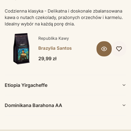
Codzienna klasyka - Delikatna i doskonale zbalansowana
kawa o nutach czekolady, prażonych orzechów i karmelu.
Idealny wybór na każdą porę dnia.
Producent Republika Kawy
Republika Kawy
Brazylia Santos
Cena
29,99 zł
Etiopia Yirgacheffe
Dominikana Barahona AA
Producent Republika Kawy
Republika Kawy