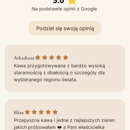
Na podstawie opinii z Google
Podziel się swoją opinią
Arkadiusz gave a rating of: 5
Arkadiusz
Kawa przygotowywana z bardzo wysoką
starannością z dbałością o szczegóły dla
wybieranego regionu świata.
Eliza gave a rating of: 5
Eliza
Przepyszna kawa i jedne z najlepszych ziaren
jakich próbowałam ❤️ a Pani właścicielka