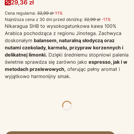
29,36 zł
Cena regularna:
32,99 zł
-11%
Najniższa cena z 30 dni przed obniżką:
32,99 zł
-11%
Nikaragua SHB to wysokogatunkowa kawa 100%
Arabica pochodząca z regionu Jinotega. Zachwyca
doskonałym
balansem, naturalną słodyczą oraz
nutami czekolady, karmelu, przypraw korzennych i
delikatnej limonki.
Dzięki średniemu stopniowi palenia
świetnie sprawdza się zarówno jako
espresso, jak i w
metodach przelewowych,
oferując pełny aromat i
wyjątkowo harmonijny smak.
*
Waga
Wybierz
*
Kawa
Wybierz