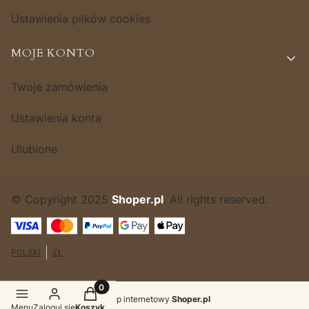
Ustawienia plików cookies
MOJE KONTO
Twoje zamówienia
Ustawienia konta
Ulubione
© Copyright 2025
Shoper.pl
. All rights reserved.
POLSKI
ZŁ
Produkty w koszyku: 0. Zobacz szczegóły
Sklep internetowy
Shoper.pl
Menu
Zaloguj się
Koszyk